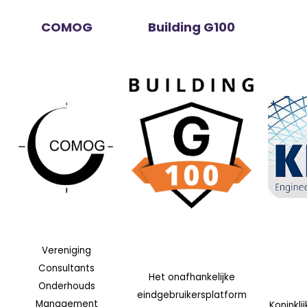
COMOG
Building G100
Vereniging
Consultants
Het onafhankelijke
Onderhouds
eindgebruikersplatform
Management
Koninklij