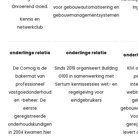
Onroerend Goed.
voor gebouwautomatisering en
In
gebouwmanagementsystemen
Kennis en
netwerkclub
onderlinge relatie
onderlinge relatie
onderl
De Comog is de
Sinds 2019 organiseert Building
KIVI 
bakermat van
G100 in samenwerking met
pe
professioneel
Sertum kennissessies wet- en
int
vastgoedonderhoud
regelgeving voor
webin
en -beheer. De
eindgebruikers
ge
eerste
gebouw
geregistreerde
Voo
onderhoudskundigen
gereg
in 2004 kwamen hier
levert 