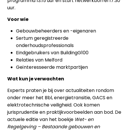
programma 13.15 uur en start netwerkborrel 17.30
uur.
Voor wie
Gebouwbeheerders en -eigenaren
Sertum geregistreerde
onderhoudsprofessionals
Eindgebruikers van BuildingG100
Relaties van Melford
Geïnteresseerde marktpartijen
Wat kun je verwachten
Experts praten je bij over actualiteiten rondom
onder meer het Bbl, energietransitie, GACS en
elektrotechnische veiligheid. Ook komen
jurisprudentie en praktijkvoorbeelden aan bod. De
actuele editie van het boekje
Wet- en
Regelgeving – Bestaande gebouwen en