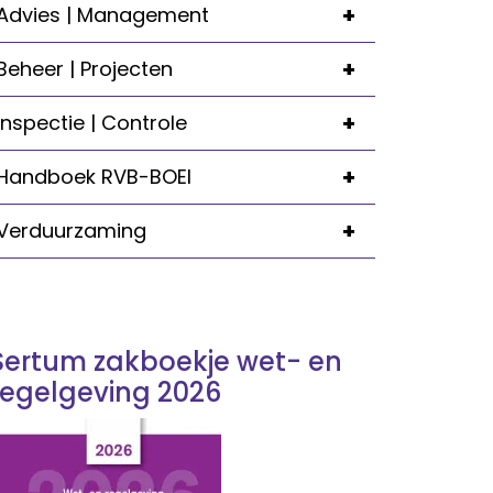
+
Advies | Management
+
Beheer | Projecten
+
Inspectie | Controle
+
Handboek RVB-BOEI
+
Verduurzaming
Sertum zakboekje wet- en
regelgeving 2026