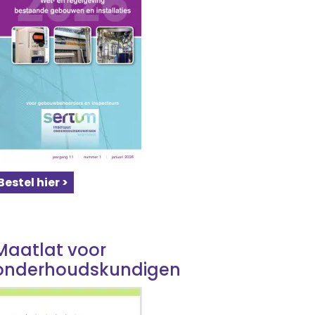
Bestel hier >
Maatlat voor
onderhoudskundigen