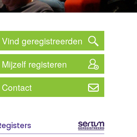
Vind geregistreerden
Mijzelf registeren
Contact
Registers