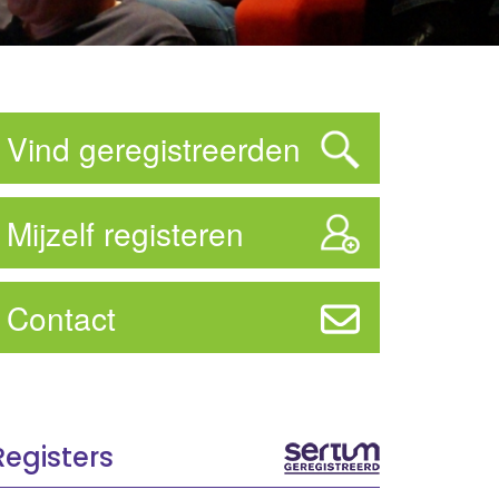
Vind geregistreerden
Mijzelf registeren
Contact
Registers