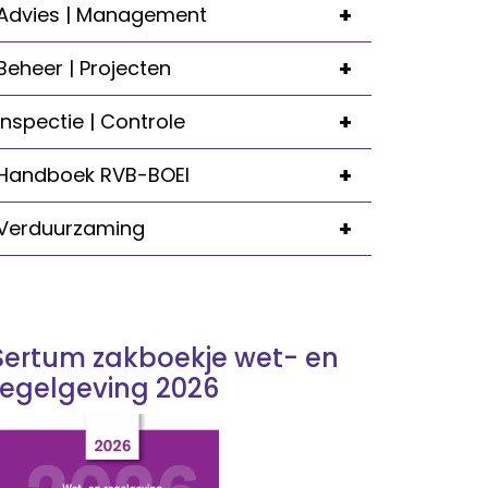
+
Advies | Management
+
Beheer | Projecten
+
Inspectie | Controle
+
Handboek RVB-BOEI
+
Verduurzaming
Sertum zakboekje wet- en
regelgeving 2026