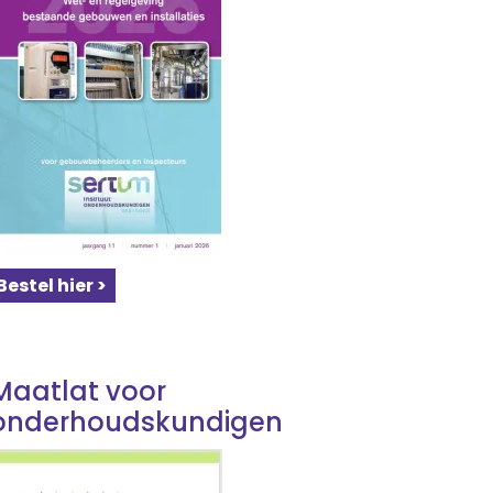
Bestel hier >
Maatlat voor
onderhoudskundigen