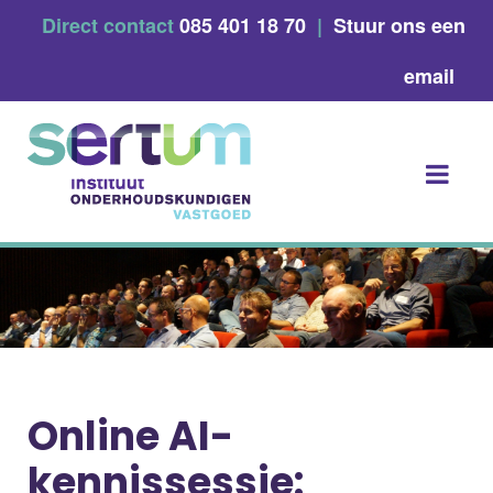
Skip
Direct contact
085 401 18 70
|
Stuur ons een
to
content
email
Online AI-
kennissessie: