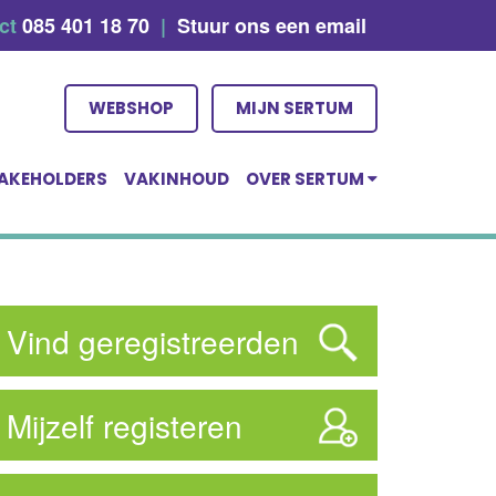
act
085 401 18 70
|
Stuur ons een email
WEBSHOP
MIJN SERTUM
AKEHOLDERS
VAKINHOUD
OVER SERTUM
Vind geregistreerden
Mijzelf registeren