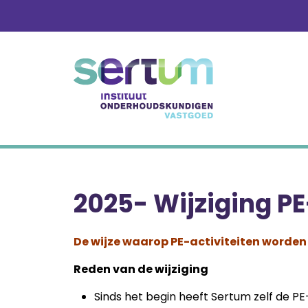
Skip
to
content
2025- Wijziging PE
De wijze waarop PE-activiteiten worde
Reden van de wijziging
Sinds het begin heeft Sertum zelf de P