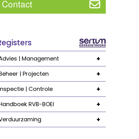
Contact
Registers
+
Advies | Management
+
Beheer | Projecten
+
Inspectie | Controle
+
Handboek RVB-BOEI
+
Verduurzaming