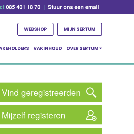
act
085 401 18 70
|
Stuur ons een email
WEBSHOP
MIJN SERTUM
AKEHOLDERS
VAKINHOUD
OVER SERTUM
Vind geregistreerden
Mijzelf registeren