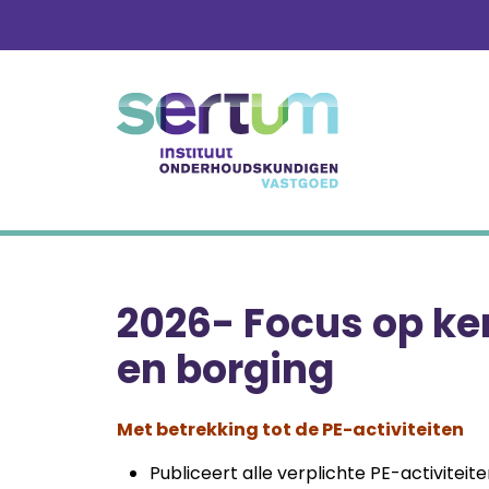
Skip
to
content
2026- Focus op ke
en borging
Met betrekking tot de PE-activiteiten
Publiceert alle verplichte PE-activiteit