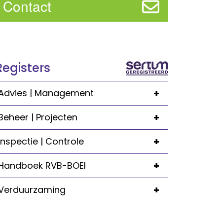
Contact
Registers
+
Advies | Management
+
Beheer | Projecten
+
Inspectie | Controle
+
Handboek RVB-BOEI
+
Verduurzaming