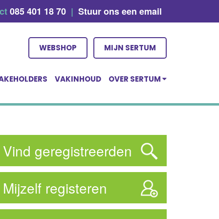
act
085 401 18 70
|
Stuur ons een email
WEBSHOP
MIJN SERTUM
AKEHOLDERS
VAKINHOUD
OVER SERTUM
Vind geregistreerden
Mijzelf registeren