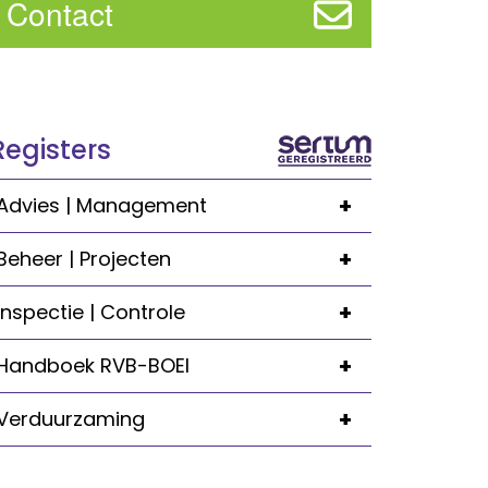
Contact
Registers
+
Advies | Management
+
Beheer | Projecten
+
Inspectie | Controle
+
Handboek RVB-BOEI
+
Verduurzaming