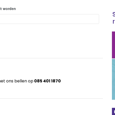
lt worden
 met ons bellen op
085 401 1870