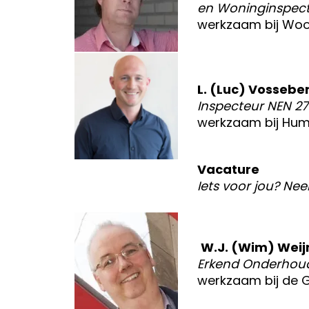
en Woninginspec
werkzaam bij Woo
L. (Luc) Vossebe
Inspecteur NEN 2
werkzaam bij Humb
Vacature
Iets voor jou? N
W.J. (Wim) Wei
Erkend Onderhou
werkzaam bij de 