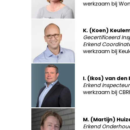
werkzaam bij Woni
K. (Koen) Keule
Gecertificeerd Ins
Erkend Coordinat
werkzaam bij Keu
I. (Ikos) van den 
Erkend Inspecteur
werkzaam bij CBR
M. (Martijn) Hui
Erkend Onderhoud