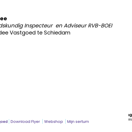
dee
skundig Inspecteur en Adviseur RVB-BOEI
dee Vastgoed te Schiedam
Download Flyer
Webshop
Mijn sertum
goed