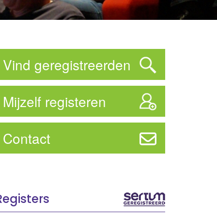
Vind geregistreerden
Mijzelf registeren
Contact
Registers