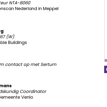
teur NTA-8060
nscan Nederland in Meppel
rg
767 (W)
le Buildings
eem contact op met Sertum
jmans
dskundig Coordinator
Gemeente Venlo