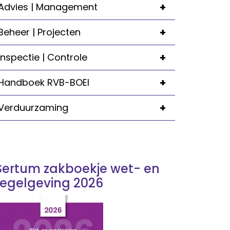
+
Advies | Management
+
Beheer | Projecten
+
Inspectie | Controle
+
Handboek RVB-BOEI
+
Verduurzaming
Sertum zakboekje wet- en
regelgeving 2026