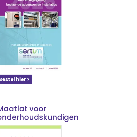
Bestel hier >
Maatlat voor
onderhoudskundigen