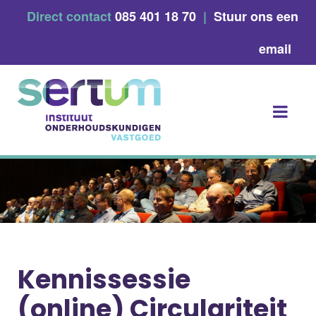
Skip
Direct contact
085 401 18 70
|
Stuur ons een
to
content
email
Kennissessie
(online) Circulariteit