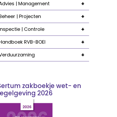
+
Advies | Management
+
Beheer | Projecten
+
Inspectie | Controle
+
Handboek RVB-BOEI
+
Verduurzaming
Sertum zakboekje wet- en
regelgeving 2026