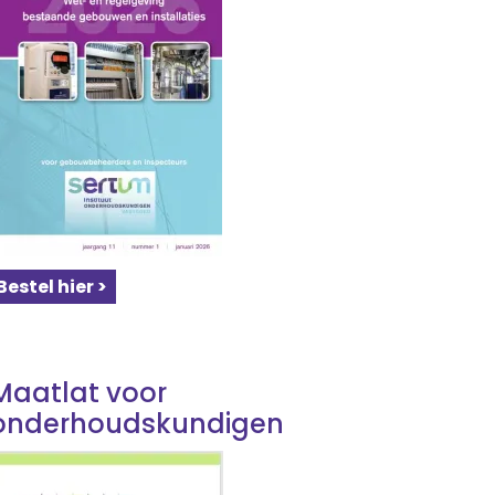
Bestel hier >
Maatlat voor
onderhoudskundigen