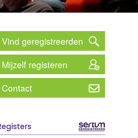
Vind geregistreerden
Mijzelf registeren
Contact
Registers