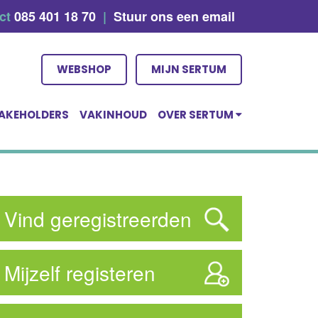
act
085 401 18 70
|
Stuur ons een email
WEBSHOP
MIJN SERTUM
AKEHOLDERS
VAKINHOUD
OVER SERTUM
Vind geregistreerden
Mijzelf registeren