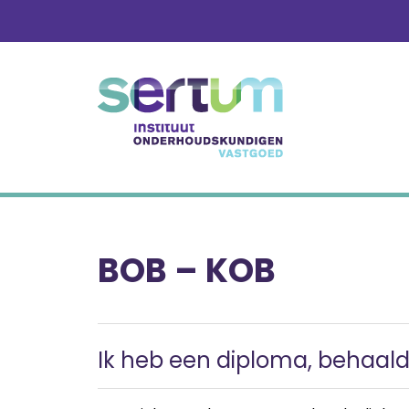
Skip
to
content
BOB – KOB
Ik heb een diploma, behaal