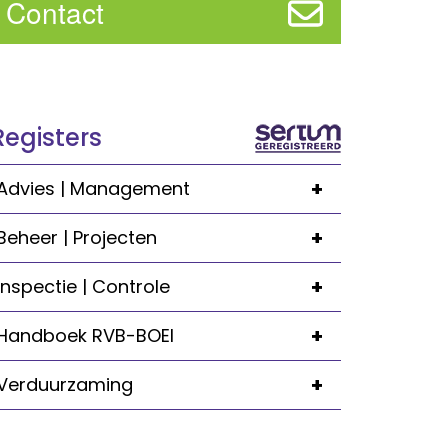
Contact
Registers
+
Advies | Management
+
Beheer | Projecten
+
Inspectie | Controle
+
Handboek RVB-BOEI
+
Verduurzaming