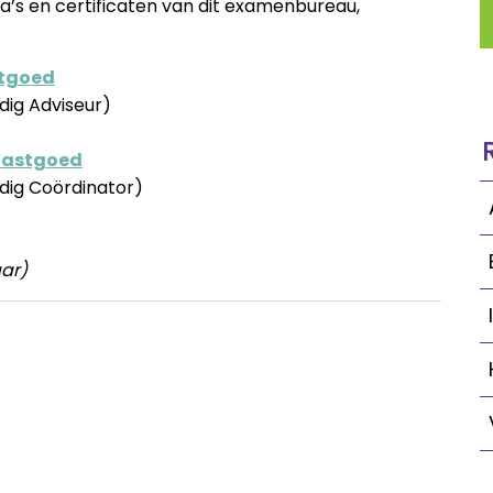
’s en certificaten van dit examenbureau,
tgoed
dig Adviseur)
 Vastgoed
dig Coördinator)
aar)