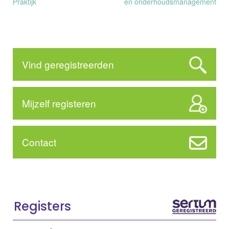
Praktijk
en onderhoudsmanagement
navigatie
Vind geregistreerden
Mijzelf registeren
Contact
Registers