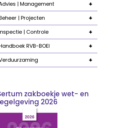
+
Advies | Management
+
Beheer | Projecten
+
Inspectie | Controle
+
Handboek RVB-BOEI
+
Verduurzaming
Sertum zakboekje wet- en
regelgeving 2026