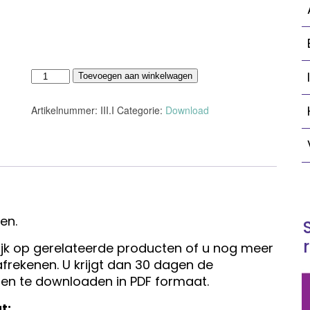
III.I
Toevoegen aan winkelwagen
Inspecteur
-
Artikelnummer:
III.I
Categorie:
Download
Kennis
en
Vaardigheden
aantal
en.
kijk op gerelateerde producten of u nog meer
afrekenen. U krijgt dan 30 dagen de
len te downloaden in PDF formaat.
t: