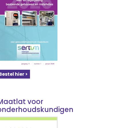
Bestel hier >
Maatlat voor
onderhoudskundigen