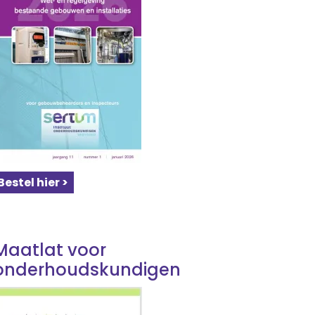
Bestel hier >
Maatlat voor
onderhoudskundigen