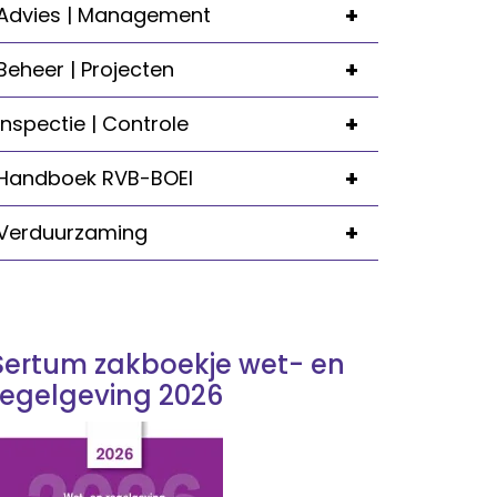
+
Advies | Management
+
Beheer | Projecten
+
Inspectie | Controle
+
Handboek RVB-BOEI
+
Verduurzaming
Sertum zakboekje wet- en
regelgeving 2026