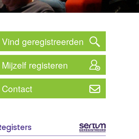
Vind geregistreerden
Mijzelf registeren
Contact
Registers