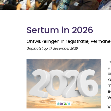
Sertum in 2026
Ontwikkelingen in registratie, Permane
Geplaatst op:
17 december 2025
I
g
e
k
m
e
v
V