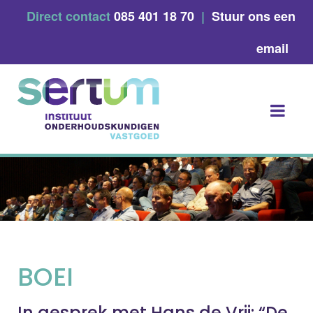
Skip
Direct contact
085 401 18 70
|
Stuur ons een
to
content
email
BOEI
In gesprek met Hans de Vrij: “De