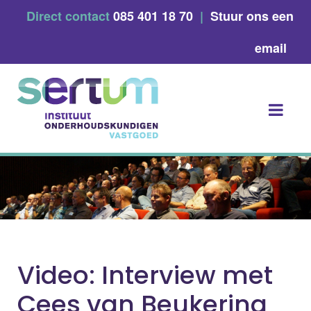
Skip
Direct contact
085 401 18 70
|
Stuur ons een
to
content
email
Video: Interview met
Cees van Beukering