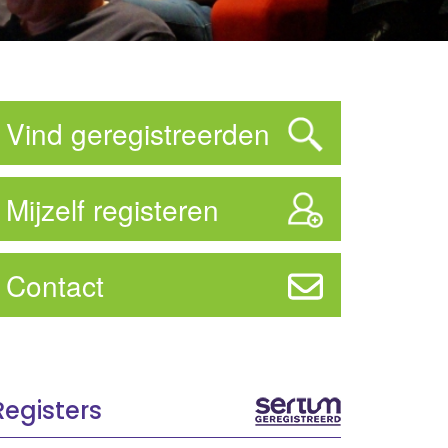
Vind geregistreerden
Mijzelf registeren
Contact
Registers