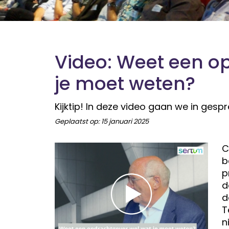
Video: Weet een o
je moet weten?
Kijktip! In deze video gaan we in ges
Geplaatst op:
15 januari 2025
C
b
p
d
d
T
n