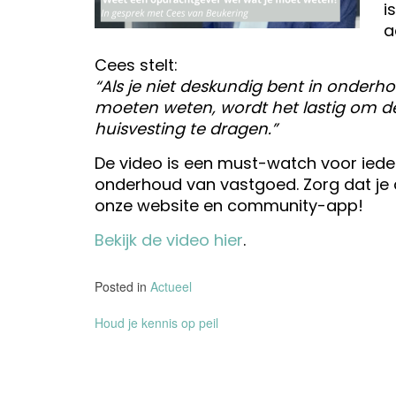
i
a
Cees stelt:
“Als je niet deskundig bent in onderho
moeten weten, wordt het lastig om d
huisvesting te dragen.”
De video is een must-watch voor ieder
onderhoud van vastgoed. Zorg dat je d
onze website en community-app!
Bekijk de video hier
.
Posted in
Actueel
Bericht
Houd je kennis op peil
navigatie