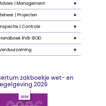
+
Advies | Management
+
Beheer | Projecten
+
Inspectie | Controle
+
Handboek RVB-BOEI
+
Verduurzaming
Sertum zakboekje wet- en
regelgeving 2026