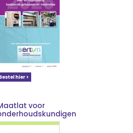
Bestel hier >
Maatlat voor
onderhoudskundigen