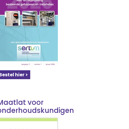
Bestel hier >
Maatlat voor
onderhoudskundigen