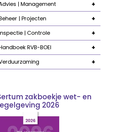
+
Advies | Management
+
Beheer | Projecten
+
Inspectie | Controle
+
Handboek RVB-BOEI
+
Verduurzaming
Sertum zakboekje wet- en
regelgeving 2026