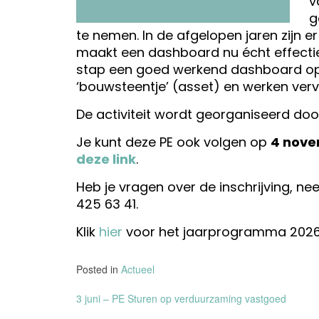
v
g
te nemen. In de afgelopen jaren zijn 
maakt een dashboard nu écht effectief?
stap een goed werkend dashboard opze
‘bouwsteentje’ (asset) en werken verv
De activiteit wordt georganiseerd do
Je kunt deze PE ook volgen op
4 nove
deze link
.
Heb je vragen over de inschrijving, 
425 63 41.
Klik
hier
voor het jaarprogramma 2026
Posted in
Actueel
Bericht
3 juni – PE Sturen op verduurzaming vastgoed