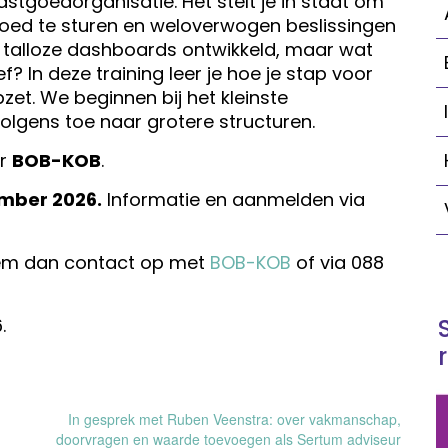
astgoedorganisatie. Het stelt je in staat om
oed te sturen en weloverwogen beslissingen
er talloze dashboards ontwikkeld, maar wat
 In deze training leer je hoe je stap voor
t. We beginnen bij het kleinste
olgens toe naar grotere structuren.
or
BOB-KOB
.
mber 2026.
Informatie en aanmelden via
neem dan contact op met
BOB-KOB
of via 088
.
In gesprek met Ruben Veenstra: over vakmanschap,
doorvragen en waarde toevoegen als Sertum adviseur