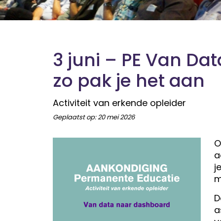
3 juni – PE Van Da
zo pak je het aan
Activiteit van erkende opleider
Geplaatst op:
20 mei 2026
a
j
m
D
a