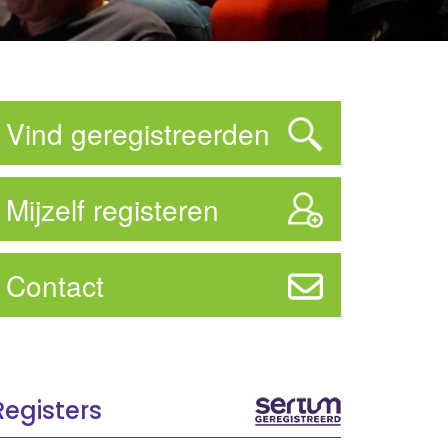
Vind geregistreerden
Mijzelf registeren
Contact
Registers