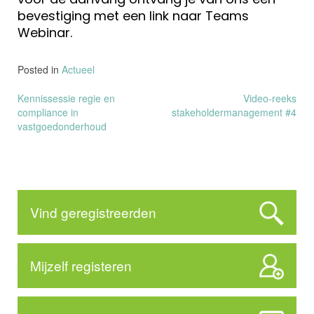
bevestiging met een link naar Teams
Webinar.
Posted in
Actueel
Bericht
Kennissessie regie en
Video-reeks
compliance in
stakeholdermanagement #4
navigatie
vastgoedonderhoud
Vind geregistreerden
Mijzelf registeren