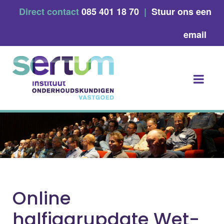
Skip
Direct contact
085 401 18 70
|
Stuur ons een
to
content
email
Online
halfjaarupdate Wet-