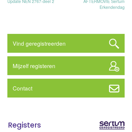
Bericht
Update NEN 2767-deel 2
AFTERMOVIE Sertum
Erkendendag
navigatie
Vind geregistreerden
Mijzelf registeren
Contact
Registers