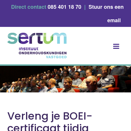
Skip
Direct contact
085 401 18 70
|
Stuur ons een
to
content
email
Verleng je BOEI-
certificaat tijdig