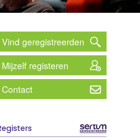
Vind geregistreerden
Mijzelf registeren
Contact
Registers