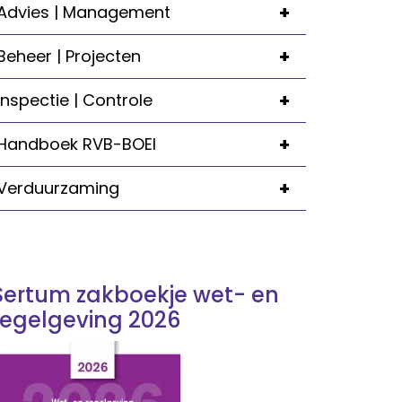
+
Advies | Management
+
Beheer | Projecten
+
Inspectie | Controle
+
Handboek RVB-BOEI
+
Verduurzaming
Sertum zakboekje wet- en
regelgeving 2026