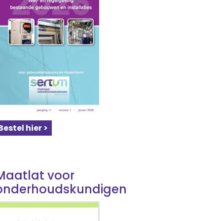
Bestel hier >
Maatlat voor
onderhoudskundigen