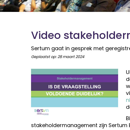
Video stakehold
Sertum gaat in gesprek met geregistr
Geplaatst op:
28 maart 2024
U
d
w
v
n
d
B
stakeholdermanagement zijn Sertum 