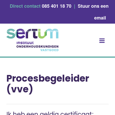
Skip
Direct contact
085 401 18 70
|
Stuur ons een
to
content
email
Procesbegeleider
(vve)
Ik heb een geldig certificaat;