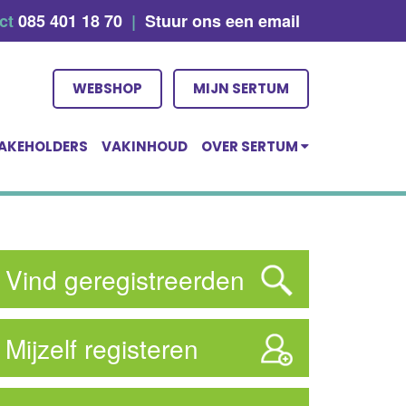
act
085 401 18 70
|
Stuur ons een email
WEBSHOP
MIJN SERTUM
AKEHOLDERS
VAKINHOUD
OVER SERTUM
Vind geregistreerden
Mijzelf registeren