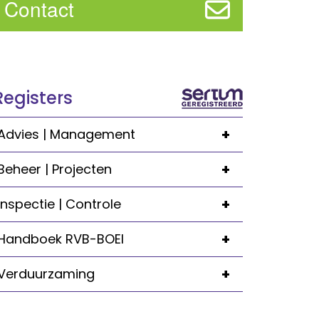
Contact
Registers
+
Advies | Management
+
Beheer | Projecten
+
Inspectie | Controle
+
Handboek RVB-BOEI
+
Verduurzaming