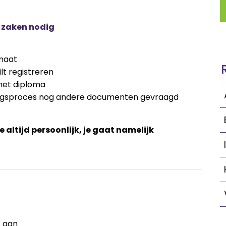
e zaken nodig
rmaat
t registreren
 het diploma
dingsproces nog andere documenten gevraagd
 altijd persoonlijk, je gaat namelijk
f aan