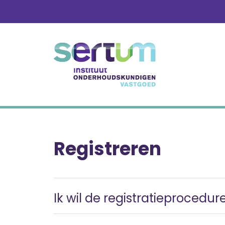
Skip
to
content
Registreren
Ik wil de registratieprocedur