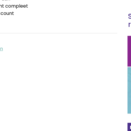
unt compleet
ccount
en