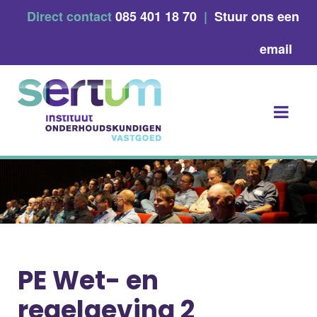
Skip
Direct contact
085 401 18 70
|
Stuur ons een
to
content
email
PE Wet- en
regelgeving 2