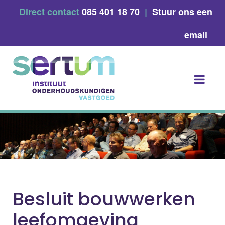
Skip
Direct contact
085 401 18 70
|
Stuur ons een
to
content
email
Besluit bouwwerken
leefomgeving