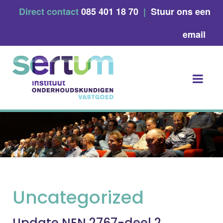
Skip
Direct contact
085 401 18 70
|
Stuur ons een
to
content
email
Uncategorized
Update NEN 2767-deel 2