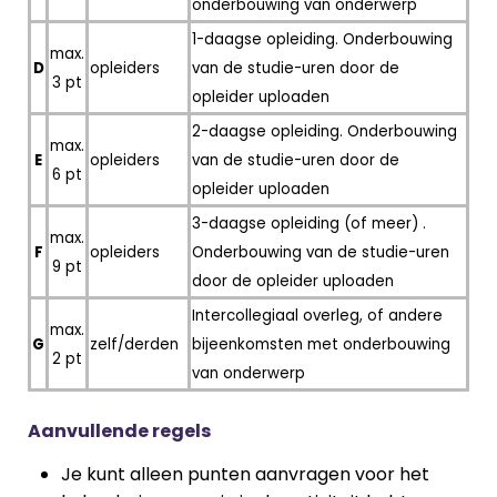
onderbouwing van onderwerp
1-daagse opleiding. Onderbouwing
max.
D
opleiders
van de studie-uren door de
3 pt
opleider uploaden
2-daagse opleiding. Onderbouwing
max.
E
opleiders
van de studie-uren door de
6 pt
opleider uploaden
3-daagse opleiding (of meer) .
max.
F
opleiders
Onderbouwing van de studie-uren
9 pt
door de opleider uploaden
Intercollegiaal overleg, of andere
max.
G
zelf/derden
bijeenkomsten met onderbouwing
2 pt
van onderwerp
Aanvullende regels
Je kunt alleen punten aanvragen voor het