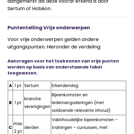
aangemerkt als deze vooraf erkend is door
Sertum of Hobéon.
Puntentelling Vrije onderwerpen
Voor vrije onderwerpen gelden andere
uitgangspunten. Hieronder de verdeling:
Aanvragen voor het toekennen van vrije punten
worden op basis van onderstaande tabel
toegewezen.
A
1 pt
Sertum
Erkendendag
Bijeenkomsten en
branche
B
1 pt
ledenvergaderingen (met
verenigingen
voldoende relevante inhoud)
Vakinhoudelijke bijeenkomsten –
max.
C
derden
trainingen – cursussen, met
2 pt