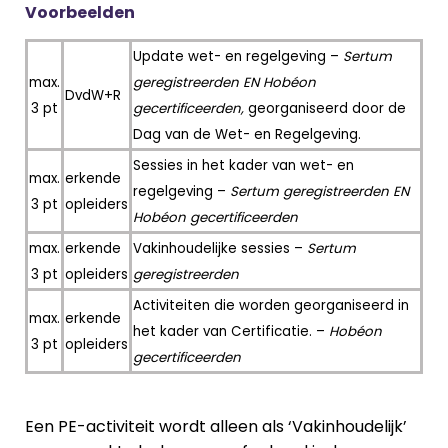
Voorbeelden
Update wet- en regelgeving –
Sertum
max.
geregistreerden EN Hobéon
DvdW+R
3 pt
gecertificeerden,
georganiseerd door de
Dag van de Wet- en Regelgeving.
Sessies in het kader van wet- en
max.
erkende
regelgeving –
Sertum geregistreerden EN
3 pt
opleiders
Hobéon gecertificeerden
max.
erkende
Vakinhoudelijke sessies –
Sertum
3 pt
opleiders
geregistreerden
Activiteiten die worden georganiseerd in
max.
erkende
het kader van Certificatie. –
Hobéon
3 pt
opleiders
gecertificeerden
Een PE-activiteit wordt alleen als ‘Vakinhoudelijk’