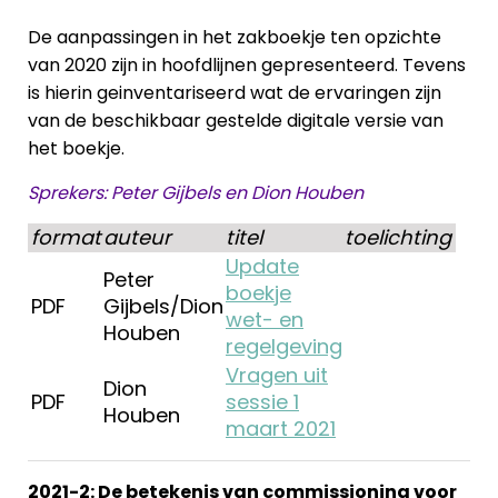
De aanpassingen in het zakboekje ten opzichte
van 2020 zijn in hoofdlijnen gepresenteerd. Tevens
is hierin geinventariseerd wat de ervaringen zijn
van de beschikbaar gestelde digitale versie van
het boekje.
Sprekers: Peter Gijbels en Dion Houben
format
auteur
titel
toelichting
Update
Peter
boekje
PDF
Gijbels/Dion
wet- en
Houben
regelgeving
Vragen uit
Dion
PDF
sessie 1
Houben
maart 2021
2021-2: De betekenis van commissioning voor