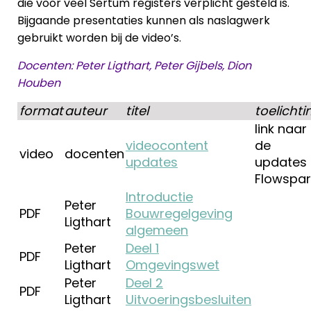
die voor veel Sertum registers verplicht gesteld is.
Bijgaande presentaties kunnen als naslagwerk
gebruikt worden bij de video’s.
Docenten: Peter Ligthart, Peter Gijbels, Dion
Houben
format
auteur
titel
toelichti
link naar
videocontent
de
video
docenten
updates
updates 
Flowspar
Introductie
Peter
PDF
Bouwregelgeving
Ligthart
algemeen
Peter
Deel 1
PDF
Ligthart
Omgevingswet
Peter
Deel 2
PDF
Ligthart
Uitvoeringsbesluiten