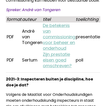
commissioning kan hebben voor bestaande bouw.
Spreker: André van Tongeren
format
auteur
titel
toelichting
De betekenis
André
van
PDF
van
commissioning
presentatie
Tongeren
voor beheer en
onderhoud
Zijn prestatie
PDF
Sertum
eisen goed
poll
omschreven?
2021-3: Inspecteren buiten je discipline, hoe
doe je dat?
Volgens de Maatlat voor Onderhoudskundigen
moeten onderhoudskundig inspecteurs in staat